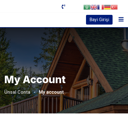
Skip
to
content
Bayi Girişi
My Account
Ünsal Conta
-
My account